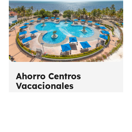
Ahorro Centros
Vacacionales
Con este ahorro recibirás un
descuento de
hasta el 30% para viajar a los Centros
Vacacionales
Costazul Coveñas, San
Jerónimo o Quimbaya. Ahorra por partida
doble y disfruta los mejores días de
descanso.