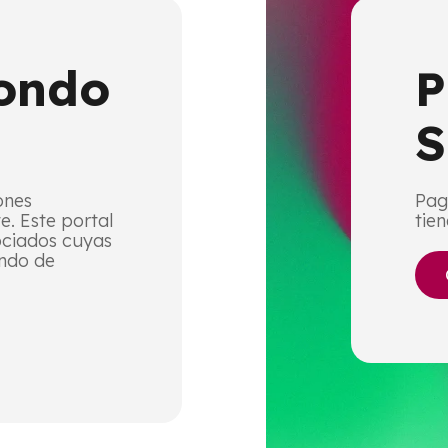
ondo
P
S
ones
Pag
e. Este portal
tie
ociados cuyas
ondo de