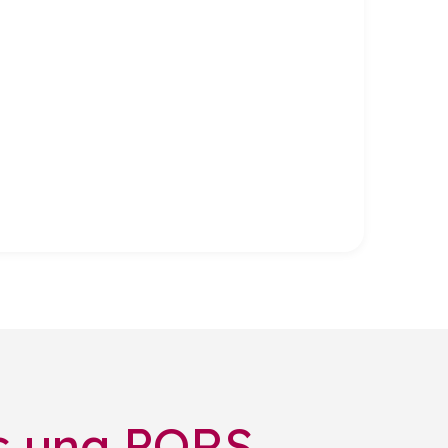
s
una PQRS