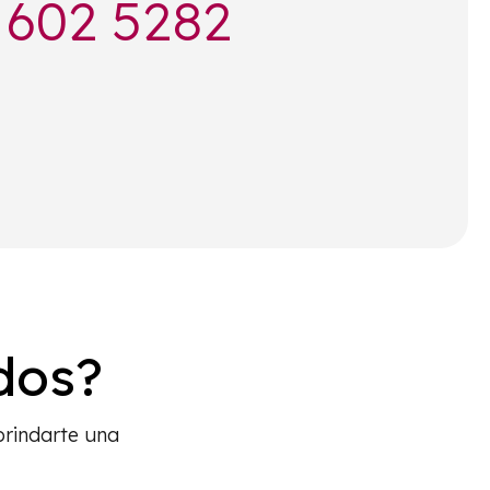
 602 5282
dos?
brindarte una