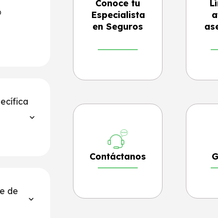
Conoce tu
L
o
Especialista
a
en Seguros
as
ecífica
Contáctanos
G
te de