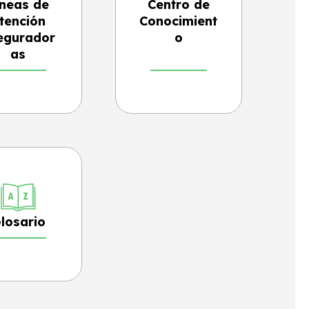
íneas de
Centro de
tención
Conocimient
egurador
o
as
losario