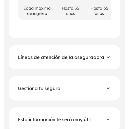
Edad máxima
Hasta 55
Hasta 65
Máx.
de ingreso
años
años
Líneas de atención de la aseguradora
Gestiona tu seguro
Esta información te será muy útil