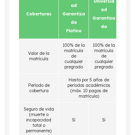
Universid
ad
ad
Coberturas
Garantiza
Garantiza
da
da
Platino
100% de la
100% de la
P
matrícula
matrícula
Valor de la
ac
de
de
matrícula
exc
cualquier
cualquier
cont
pregrado
pregrado
Hasta por 5 años de
Período de
períodos académicos
cobertura
(máx. 10 pagos de
a
matrícula)
Seguro de vida
(muerte o
incapacidad
Sí
Sí
total o
permanente)