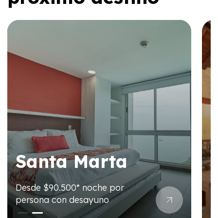
Santa Marta
Desde $90.500* noche por
D
persona con desayuno
p